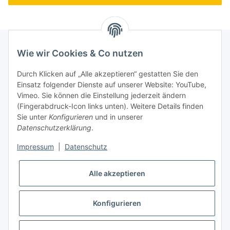
Wie wir Cookies & Co nutzen
Newsletter Abonnieren
Durch Klicken auf „Alle akzeptieren“ gestatten Sie den
Einsatz folgender Dienste auf unserer Website: YouTube,
Bitte senden Sie mir entsprechend Ihrer
Vimeo. Sie können die Einstellung jederzeit ändern
Datenschutzerklärung
regelmäßig und jederzeit widerruflich
(Fingerabdruck-Icon links unten). Weitere Details finden
Informationen zu Ihrem Produktsortiment per E-Mail zu.
Sie unter
Konfigurieren
und in unserer
Datenschutzerklärung
.
Abonnieren
Impressum
|
Datenschutz
Alle akzeptieren
Informationen
Konfigurieren
* Alle Preise inkl. gesetzlicher USt., zzgl.
Versand