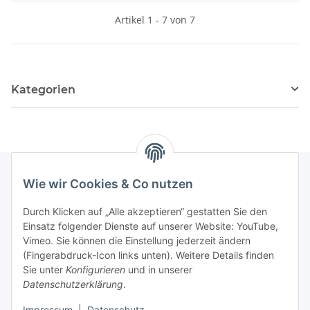
Artikel 1 - 7 von 7
Kategorien
Wie wir Cookies & Co nutzen
Newsletter Abonnieren
Durch Klicken auf „Alle akzeptieren“ gestatten Sie den
Einsatz folgender Dienste auf unserer Website: YouTube,
Bitte senden Sie mir entsprechend Ihrer
Vimeo. Sie können die Einstellung jederzeit ändern
Datenschutzerklärung
regelmäßig und jederzeit widerruflich
(Fingerabdruck-Icon links unten). Weitere Details finden
Informationen zu Ihrem Produktsortiment per E-Mail zu.
Sie unter
Konfigurieren
und in unserer
Datenschutzerklärung
.
Abonnieren
Impressum
|
Datenschutz