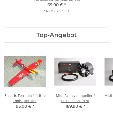
69,90 €
*
Alter Preis:
97,99 €
Top-Angebot
Electric Formula 1 "Little
Midi Fan evo Impeller /
Midi 
Toni" (RBCkits)
HET 650-58-1970,
komplett montiert,
95,00 €
*
189,90 €
*
feingewuchtet und