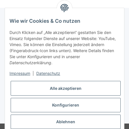
Wie wir Cookies & Co nutzen
Newsletter Abonnieren
Durch Klicken auf „Alle akzeptieren“ gestatten Sie den
Einsatz folgender Dienste auf unserer Website: YouTube,
Bitte senden Sie mir entsprechend Ihrer
Vimeo. Sie können die Einstellung jederzeit ändern
Datenschutzerklärung
regelmäßig und jederzeit widerruflich
(Fingerabdruck-Icon links unten). Weitere Details finden
Informationen zu Ihrem Produktsortiment per E-Mail zu.
Sie unter
Konfigurieren
und in unserer
Datenschutzerklärung
.
Abonnieren
Impressum
|
Datenschutz
Alle akzeptieren
Informationen
Konfigurieren
* Alle Preise inkl. gesetzlicher USt., zzgl.
Versand
Ablehnen