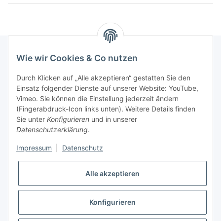
Wie wir Cookies & Co nutzen
Newsletter Abonnieren
Durch Klicken auf „Alle akzeptieren“ gestatten Sie den
Einsatz folgender Dienste auf unserer Website: YouTube,
Bitte senden Sie mir entsprechend Ihrer
Vimeo. Sie können die Einstellung jederzeit ändern
Datenschutzerklärung
regelmäßig und jederzeit widerruflich
(Fingerabdruck-Icon links unten). Weitere Details finden
Informationen zu Ihrem Produktsortiment per E-Mail zu.
Sie unter
Konfigurieren
und in unserer
Datenschutzerklärung
.
Abonnieren
Impressum
|
Datenschutz
Alle akzeptieren
Informationen
Konfigurieren