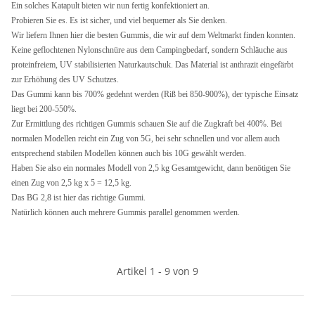
Ein solches Katapult bieten wir nun fertig konfektioniert an.
Probieren Sie es. Es ist sicher, und viel bequemer als Sie denken.
Wir liefern Ihnen hier die besten Gummis, die wir auf dem Weltmarkt finden konnten.
Keine geflochtenen Nylonschnüre aus dem Campingbedarf, sondern Schläuche aus
proteinfreiem, UV stabilisierten Naturkautschuk. Das Material ist anthrazit eingefärbt
zur Erhöhung des UV Schutzes.
Das Gummi kann bis 700% gedehnt werden (Riß bei 850-900%), der typische Einsatz
liegt bei 200-550%.
Zur Ermittlung des richtigen Gummis schauen Sie auf die Zugkraft bei 400%. Bei
normalen Modellen reicht ein Zug von 5G, bei sehr schnellen und vor allem auch
entsprechend stabilen Modellen können auch bis 10G gewählt werden.
Haben Sie also ein normales Modell von 2,5 kg Gesamtgewicht, dann benötigen Sie
einen Zug von 2,5 kg x 5 = 12,5 kg.
Das BG 2,8 ist hier das richtige Gummi.
Natürlich können auch mehrere Gummis parallel genommen werden.
Artikel 1 - 9 von 9