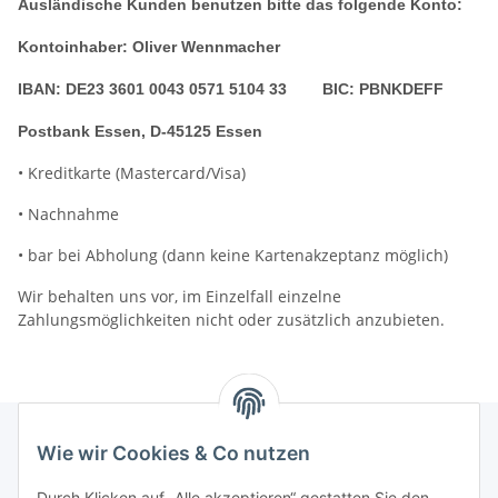
Ausländische Kunden benutzen bitte das folgende Konto:
Kontoinhaber: Oliver Wennmacher
IBAN: DE23 3601 0043 0571 5104 33 BIC: PBNKDEFF
Postbank Essen, D-45125 Essen
• Kreditkarte (Mastercard/Visa)
• Nachnahme
• bar bei Abholung (dann keine Kartenakzeptanz möglich)
Wir behalten uns vor, im Einzelfall einzelne
Zahlungsmöglichkeiten nicht oder zusätzlich anzubieten.
Wie wir Cookies & Co nutzen
Newsletter Abonnieren
Durch Klicken auf „Alle akzeptieren“ gestatten Sie den