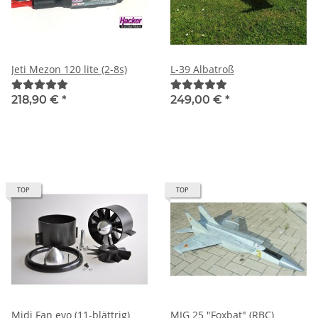
Jeti Mezon 120 lite (2-8s)
L-39 Albatroß
218,90 €
*
249,00 €
*
TOP
TOP
Midi Fan evo (11-blättrig)
MIG 25 "Foxbat" (RBC)