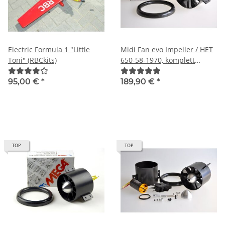
Electric Formula 1 "Little
Midi Fan evo Impeller / HET
Toni" (RBCkits)
650-58-1970, komplett
montiert, feingewuchtet und
harmonisch abgestimmt
95,00 €
*
189,90 €
*
TOP
TOP