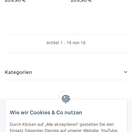
209,90 €
*
209,90 €
*
Artikel 1 - 18 von 18
Kategorien
Wie wir Cookies & Co nutzen
Newsletter Abonnieren
Durch Klicken auf „Alle akzeptieren“ gestatten Sie den
Einsatz folgender Dienste auf unserer Website: YouTube,