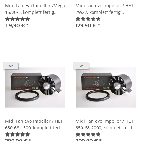
Mini Fan evo Impeller /Mega
Mini Fan evo Impeller / HET
16/20/2, komplett fertig
2W27, komplett fertig
montiert, feingewuchtet und
montiert, feingewuchtet und
harmonisch abgestimmt
harmonisch abgestimmt
119,90 €
*
129,90 €
*
TOP
TOP
Midi Fan evo Impeller / HET
Midi Fan evo Impeller / HET
650-68-1500, komplett fertig
650-68-2000, komplett fertig
montiert, feingewuchtet und
montiert, feingewuchtet und
harmonisch abgestimmt
harmonisch abgestimmt