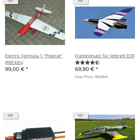
TOP
TOP
Electric Formula 1 "Polecat"
Frästeilesatz für Jetbrett EDF
(RBCkits)
99,00 €
*
69,90 €
*
Alter Preis:
97,99 €
TOP
TOP