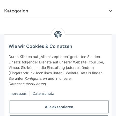
Kategorien
Wie wir Cookies & Co nutzen
Newsletter Abonnieren
Durch Klicken auf „Alle akzeptieren“ gestatten Sie den
Einsatz folgender Dienste auf unserer Website: YouTube,
Bitte senden Sie mir entsprechend Ihrer
Vimeo. Sie können die Einstellung jederzeit ändern
Datenschutzerklärung
regelmäßig und jederzeit widerruflich
(Fingerabdruck-Icon links unten). Weitere Details finden
Informationen zu Ihrem Produktsortiment per E-Mail zu.
Sie unter
Konfigurieren
und in unserer
Datenschutzerklärung
.
Abonnieren
Impressum
|
Datenschutz
Alle akzeptieren
Informationen