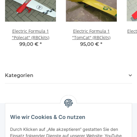
Electric Formula 1
Electric Formula 1
Elect
"Polecat" (RBCkits)
"TomCat" (RBCkits)
99,00 €
*
95,00 €
*
Kategorien
Wie wir Cookies & Co nutzen
Newsletter Abonnieren
Durch Klicken auf „Alle akzeptieren“ gestatten Sie den
Einsatz folgender Dienste auf unserer Website: YouTube,