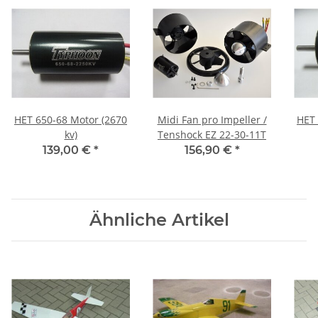
HET 650-68 Motor (2670
Midi Fan pro Impeller /
HET 
kv)
Tenshock EZ 22-30-11T
139,00 €
*
156,90 €
*
Ähnliche Artikel