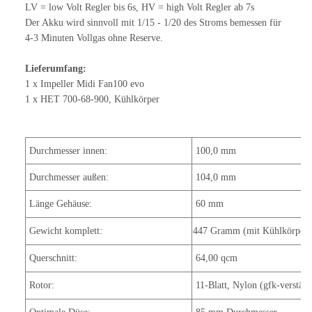
LV = low Volt Regler bis 6s, HV = high Volt Regler ab 7s
Der Akku wird sinnvoll mit 1/15 - 1/20 des Stroms bemessen für
4-3 Minuten Vollgas ohne Reserve.
Lieferumfang:
1 x Impeller Midi Fan100 evo
1 x HET 700-68-900, Kühlkörper
Durchmesser innen:
100,0 mm
Durchmesser außen:
104,0 mm
Länge Gehäuse:
60 mm
Gewicht komplett:
447 Gramm (mit Kühlkörper)
Querschnitt:
64,00 qcm
Rotor:
11-Blatt, Nylon (gfk-verstärk