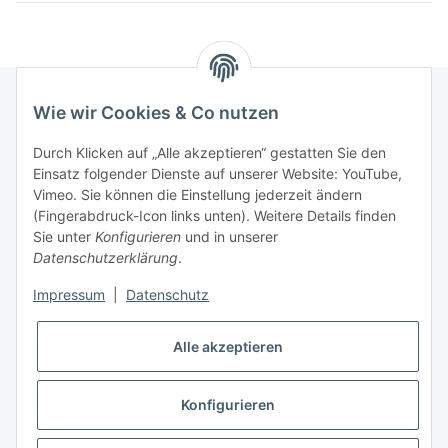
Wie wir Cookies & Co nutzen
Newsletter Abonnieren
Durch Klicken auf „Alle akzeptieren“ gestatten Sie den
Einsatz folgender Dienste auf unserer Website: YouTube,
Bitte senden Sie mir entsprechend Ihrer
Vimeo. Sie können die Einstellung jederzeit ändern
Datenschutzerklärung
regelmäßig und jederzeit widerruflich
(Fingerabdruck-Icon links unten). Weitere Details finden
Informationen zu Ihrem Produktsortiment per E-Mail zu.
Sie unter
Konfigurieren
und in unserer
Datenschutzerklärung
.
Abonnieren
Impressum
|
Datenschutz
Alle akzeptieren
Informationen
Konfigurieren
* Alle Preise inkl. gesetzlicher USt., zzgl.
Versand