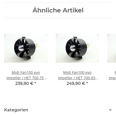
Ähnliche Artikel
Midi Fan100 evo
Midi Fan100 evo
Impeller / HET 700-75-
Impeller / HET 700-83-
Impe
1250, komplett fertig
1080, komplett fertig
3
239,90 €
*
249,90 €
*
montiert, feingewuchtet
montiert, feingewuchtet
mont
und harmonisch
und harmonisch
abgestimmt
abgestimmt
Kategorien