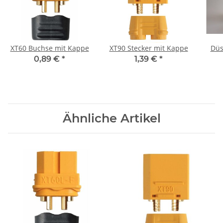
XT60 Buchse mit Kappe
XT90 Stecker mit Kappe
Düs
0,89 €
*
1,39 €
*
Ähnliche Artikel