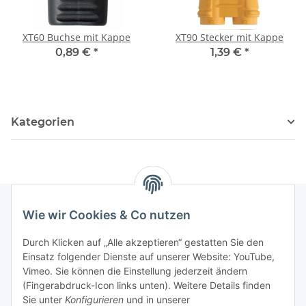
XT60 Buchse mit Kappe
XT90 Stecker mit Kappe
0,89 €
*
1,39 €
*
Kategorien
Wie wir Cookies & Co nutzen
Newsletter Abonnieren
Durch Klicken auf „Alle akzeptieren“ gestatten Sie den
Einsatz folgender Dienste auf unserer Website: YouTube,
Bitte senden Sie mir entsprechend Ihrer
Vimeo. Sie können die Einstellung jederzeit ändern
Datenschutzerklärung
regelmäßig und jederzeit widerruflich
(Fingerabdruck-Icon links unten). Weitere Details finden
Informationen zu Ihrem Produktsortiment per E-Mail zu.
Sie unter
Konfigurieren
und in unserer