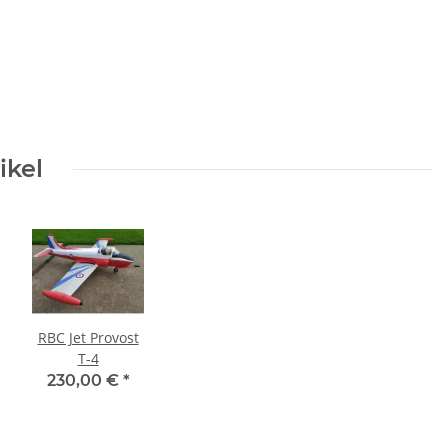
ikel
RBC Jet Provost
T-4
230,00 €
*