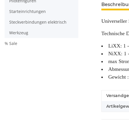
Pilotenfiguren
Beschreib
Starteinrichtungen
Universeller 
Steckverbindungen elektrisch
Werkzeug
Technische D
% Sale
LiXX: 1 -
NiXX: 1 
max Stro
Abmessun
Gewicht :
Versandge
Artikelgew