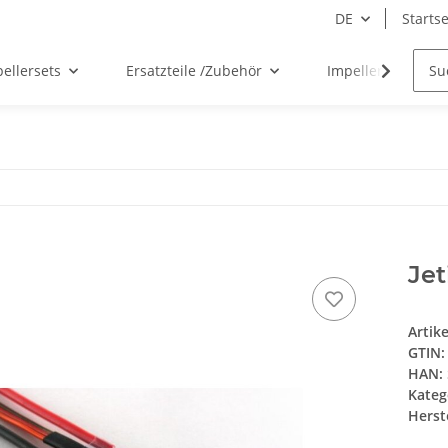
DE
Startse
ellersets
Ersatzteile /Zubehör
Impelleraufsätze
Jet
Artik
GTIN:
HAN:
Kateg
Herste