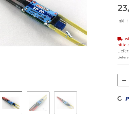
23
inkl. 
wi
bitte 
Liefe
Lieferz
Loading...