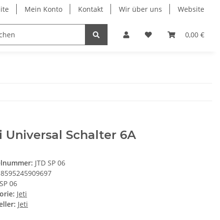
ite
Mein Konto
Kontakt
Wir über uns
Website
Impellerservice
Jetmodelle
Balsaplanes.de
0,00 €
i Universal Schalter 6A
elnummer:
JTD SP 06
8595245909697
SP 06
orie:
Jeti
ller:
Jeti