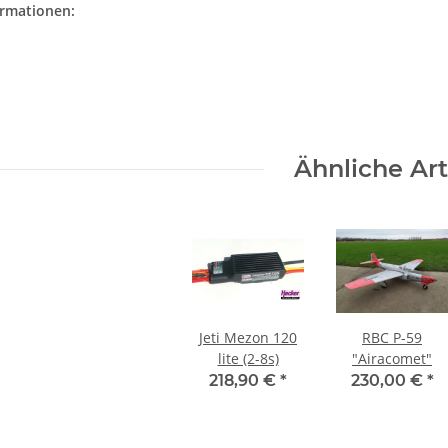
ormationen:
Ähnliche Art
Jeti Mezon 120
RBC P-59
lite (2-8s)
"Airacomet"
218,90 €
*
230,00 €
*