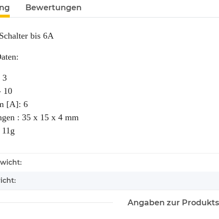
ung
Bewertungen
Schalter bis 6A
aten:
 3
- 10
m [A]: 6
gen : 35 x 15 x 4 mm
 11g
wicht:
icht:
Angaben zur Produkts